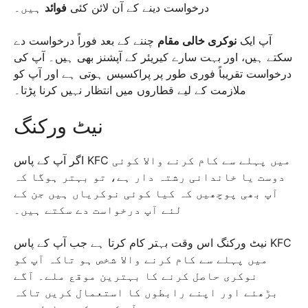
درخواست دینے کے آن لائن کئی
فوائد
ہیں۔
آپ ایک
نوکری خالی مقام
چننے کے بعد فوراً درخواست دے
سکتے ہیں، اور بہت سارے کیریئر کے آپشنز بھی ہیں۔ آپ کی
درخواست تقریباً فوری طور پر پراکسیس ہوتی ہے اور آپ کو
ملازمت کے لیے قطاروں میں انتظار نہیں کرنا پڑتا۔
نیٹ ورکنگ
اگر آپ کے پاس KFC میں پہلے سے کام کرنے والا کوئی
دوست یا خاندانی رشتہ دار ہے، تو بہتر ہوگا کہ
آپ بھی پوچھیں کہ کیا کوئی نوکریاں ہیں جن کے
لئے آپ درخواست دے سکتے ہیں۔
نیٹ ورکنگ اس وقت بہتر کام کرتا ہے جب آپ کے پاس KFC
میں پہلے سے کام کرنے والا شخص ہو تاکہ آپ کو
نوکری حاصل کرنے کا بہترین موقع ملے۔ آگے
بڑھئے اور اپنے رابطوں کا استعمال کریں تاکہ