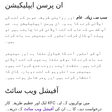
ان پرسن ایپلیکیشن
سب سے زیادہ عام
اور روایتی طریقہ جوبز کے لئے کی
اپلائی کرنے کا ہے وہ ان پرسن ایپلیکیشن ہے۔ جب
آپ کف سی کے جاب کے لئے اپلائی کرنا چاہتے ہیں تو
پہلے آپ کال کرکے اسٹور کے مینیجر سے بات کرتے
ہیں۔
آپ کو اسٹور آنے کا شیڈول ملتا ہے اور مینیجر
سے بات کرنے کا موقع ملتا ہے جوب کے لئے اپلائی
کرتے ہیں۔ متقدم اپنے رزومے جمع کرواتے ہیں،
مینیجر سے انٹرویو کے لئے دوبارہ کال کا
انتظار کرتے ہیں اور پھر شامل ہوتے ہیں۔
آفیشل ویب سائٹ
ایک اور عظیم طریقہ کار KFC میں نوکریوں کے لیے
درخواست دینے کا ہے ان کی
آفیشل ویب سائٹ
کے ذریعے۔