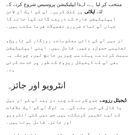
منتخب کر لیا ہے، لہذا ایپلیکیشن پروسیس شروع کرنے کے
لئے
اپلائی
پر کلک کریں۔ آپ کو ایک آن لائن
ایپلیکیشن فارم کے ذریعے گائد کیا جائے گا
جہاں آپ تمام ضروری تفصیلات فرما سکتے ہیں۔
ان میں آپ کی ذاتی معلومات، روزگار کی تاریخ،
تعلیمی حصول، وغیرہ شامل ہیں۔ اپنی ایپلیکیشن
سبمٹ کرنے سے پہلے سب چیزیں جانچ لیں، چونکہ یہ
بھی آپ کے ڈیجیٹل ریزوم کے طور پر خدمت کرتی
ہے۔
انٹرویو اور جائزہ
ڈیجیٹل رزومے
جمع کرنے کے چند دن بعد آپ کو ای میل
یا کال کی خبر ملے گی۔ یہ لوگ آپ کو ایک ملاقات
کے لیے تشہیر کرسکتے ہیں جس میں کئی انٹرویو
اور جائزہ شامل ہوتے ہیں۔