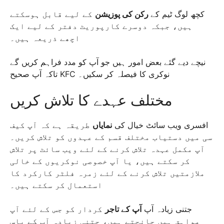
کچھ لوگ ٹیم کے
رکن کی پوزیشن
کے لیے قابل ہوسکتے
ہیں، جبکہ دوسرے کارپوریٹ دفتر کے لیے ایک
اچھے ذریعہ ہیں۔
نیچے دیے گئے بعض امور ہیں جو آپ کو مدد فراہم کریں گے
تاکہ آپ صحیح KFC نوکری کا فیصلہ کر سکیں۔
مختلف عہدے کا تلاش کریں
افسری ویب سائٹ خیال کی
نمایاں
طریقہ ہے کہ آپ کیف
سی میں دستیاب مختلف قسم کے عہدوں کو تلاش کریں۔
آپ مکمل عہدہ تلاش کرنے کے لئے ویب سائٹ پر تلاش
کر سکتے ہیں، یا آپ خصوصی نوکریوں کے خالی
ملازمتیں تلاش کرنے کے لئے زمرہ فلٹر کارکرد کا
استعمال کر سکتے ہیں۔
جتنی زیادہ آپ
آپ کے تاجر
کردار کو جس کے لئے آپ
مواہق ہیں جانچتے ہیں، جتنی زیادہ آپ کے پاس