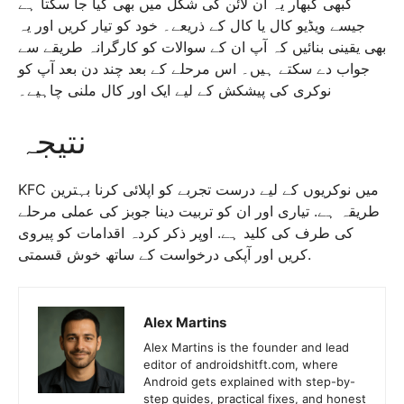
کبھی کبھار یہ آن لائن کی شکل میں بھی کیا جا سکتا ہے
جیسے ویڈیو کال یا کال کے ذریعے۔ خود کو تیار کریں اور یہ
بھی یقینی بنائیں کہ آپ ان کے سوالات کو کارگرانہ طریقے سے
جواب دے سکتے ہیں۔ اس مرحلے کے بعد چند دن بعد آپ کو
نوکری کی پیشکش کے لیے ایک اور کال ملنی چاہیے۔
نتیجہ
KFC میں نوکریوں کے لیے درست تجربے کو اپلائی کرنا بہترین
طریقہ ہے. تیاری اور ان کو تربیت دینا جوبز کی عملی مرحلے
کی طرف کی کلید ہے. اوپر ذکر کردہ اقدامات کو پیروی
کریں اور آپکی درخواست کے ساتھ خوش قسمتی.
Alex Martins
Alex Martins is the founder and lead
editor of androidshitft.com, where
Android gets explained with step-by-
step guides, practical fixes, and honest