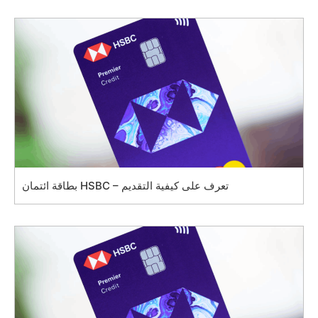
بطاقة ائتمان HSBC – تعرف على كيفية التقديم