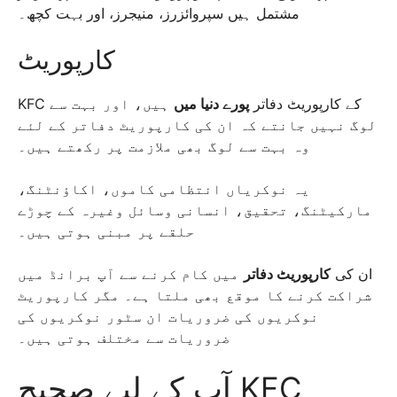
مشتمل ہیں سپروائزرز، منیجرز، اور بہت کچھ۔
کارپوریٹ
KFC کے کارپوریٹ دفاتر
پورے دنیا میں
ہیں، اور بہت سے
لوگ نہیں جانتے کہ ان کی کارپوریٹ دفاتر کے لئے
وہ بہت سے لوگ بھی ملازمت پر رکھتے ہیں۔
یہ نوکریاں انتظامی کاموں، اکاؤنٹنگ،
مارکیٹنگ، تحقیق، انسانی وسائل وغیرہ کے چوڑے
حلقے پر مبنی ہوتی ہیں۔
ان کی
کارپوریٹ دفاتر
میں کام کرنے سے آپ برانڈ میں
شراکت کرنے کا موقع بھی ملتا ہے۔ مگر کارپوریٹ
نوکریوں کی ضروریات ان سٹور نوکریوں کی
ضروریات سے مختلف ہوتی ہیں۔
آپ کے لیے صحیح KFC