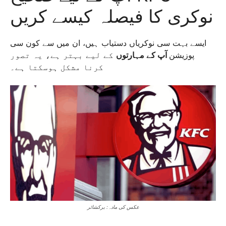
نوکری کا فیصلہ کیسے کریں
ایسے بہت سی نوکریاں دستیاب ہیں، ان میں سے کون سی
پوزیشن
آپ کے مہارتوں
کے لیے بہتر ہے، یہ تصور
کرنا مشکل ہوسکتا ہے۔
عکس کی مادہ: برکشائر