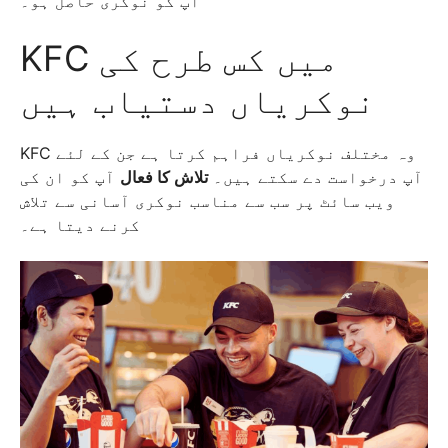
آپ کو نوکری حاصل ہو۔
KFC میں کس طرح کی
نوکریاں دستیاب ہیں
KFC وہ مختلف نوکریاں فراہم کرتا ہے جن کے لئے
آپ درخواست دے سکتے ہیں۔
تلاش کا فعال
آپ کو ان کی
ویب سائٹ پر سب سے مناسب نوکری آسانی سے تلاش
کرنے دیتا ہے۔