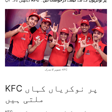
KFC پر نوکریوں کے لئے کیسے درخواست دیں
۔
دیکھیں تاکہ آپ
تصویر کا مدرک: KFC
KFC پر نوکریاں کہاں
ملتی ہیں
KFC میں نوکریوں کے لیے درخواست دینے کی غرض