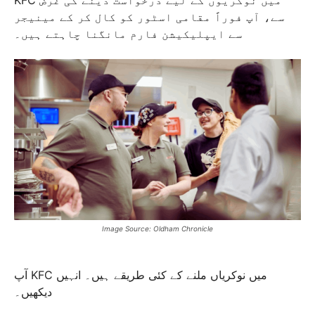
سے، آپ فوراً مقامی اسٹور کو کال کر کے مینیجر
سے ایپلیکیشن فارم مانگنا چاہتے ہیں۔
Image Source: Oldham Chronicle
آپ KFC میں نوکریاں ملنے کے کئی طریقے ہیں۔ انہیں
دیکھیں۔