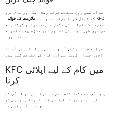
جب آپ کسی رول منتخب کرتے وقت ایک اور عام جزو
کا خیال کرنا ہوتا ہے وہ ہے
ملازمت کے فوائد
۔ KFC
ملازمت کے فوائد کی مکمل فہرست فراہم کرتا ہے،
جس میں طبی بیمہ کی تشہیر اور ملازم چھوٹ اشیاء
شامل ہیں۔
فوائد چیک کرکے، آپ جانتے ہیں کہ کمپنی آپ کا
اچھا خیال رکھتی ہے اور کام کی ثقافت کیا ہے۔
KFC میں کام کے لیے اپلائی
کرنا
اب جب آپ نے مکمل کام تلاش کر لیا ہے، تو اب آپ کے
لیےاردومیں کے ایف سی کے ہائرنگ پروسیس کو
جاننے کا وقت ہے۔