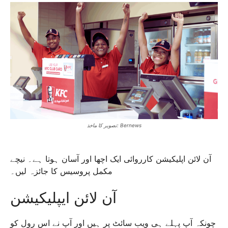
تصویر کا ماخذ: Bernews
آن لائن اپلیکیشن کارروائی ایک اچھا اور آسان ہوتا ہے۔ نیچے
مکمل پروسیس کا جائزہ لیں۔
آن لائن ایپلیکیشن
چونکہ آپ پہلے ہی ویب سائٹ پر ہیں اور آپ نے اس رول کو