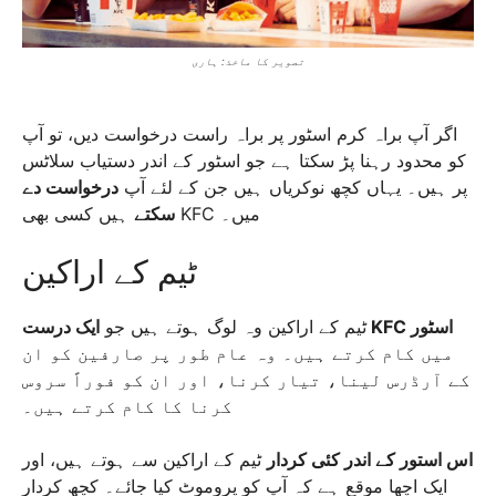
تصویر کا ماخذ: ہاری
اگر آپ براہ کرم اسٹور پر براہ راست درخواست دیں، تو آپ
کو محدود رہنا پڑ سکتا ہے جو اسٹور کے اندر دستیاب سلاٹس
پر ہیں۔ یہاں کچھ نوکریاں ہیں جن کے لئے آپ
درخواست دے
ہیں کسی بھی KFC میں۔
سکتے
ٹیم کے اراکین
ایک درست KFC اسٹور
ٹیم کے اراکین وہ لوگ ہوتے ہیں جو
میں کام کرتے ہیں۔ وہ عام طور پر صارفین کو ان
کے آرڈرس لینا، تیار کرنا، اور ان کو فوراً سروس
کرنا کا کام کرتے ہیں۔
اس استور کے اندر کئی کردار
ٹیم کے اراکین سے ہوتے ہیں، اور
ایک اچھا موقع ہے کہ آپ کو پروموٹ کیا جائے۔ کچھ کردار