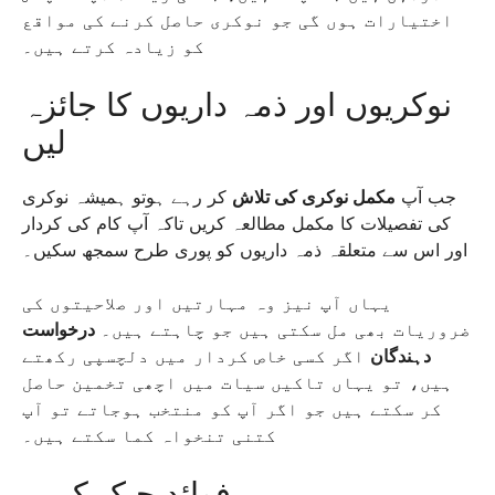
اختیارات ہوں گی جو نوکری حاصل کرنے کی مواقع
کو زیادہ کرتے ہیں۔
نوکریوں اور ذمہ داریوں کا جائزہ
لیں
جب آپ
مکمل نوکری کی تلاش
کر رہے ہوتو ہمیشہ نوکری
کی تفصیلات کا مکمل مطالعہ کریں تاکہ آپ کام کی کردار
اور اس سے متعلقہ ذمہ داریوں کو پوری طرح سمجھ سکیں۔
یہاں آپ نیز وہ مہارتیں اور صلاحیتوں کی
ضروریات بھی مل سکتی ہیں جو چاہتے ہیں۔
درخواست
دہندگان
اگر کسی خاص کردار میں دلچسپی رکھتے
ہیں، تو یہاں تاکیں سیات میں اچھی تخمین حاصل
کر سکتے ہیں جو اگر آپ کو منتخب ہوجاتے تو آپ
کتنی تنخواہ کما سکتے ہیں۔
فوائد چیک کریں