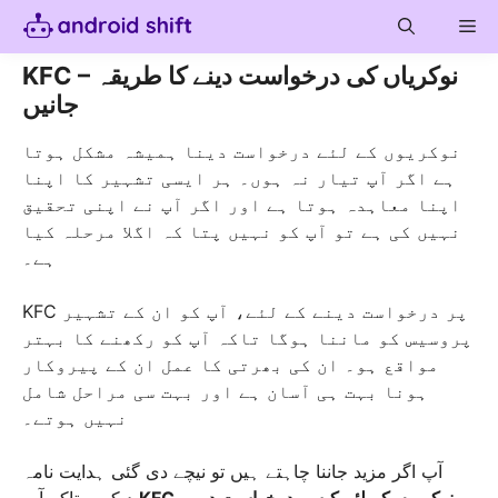
Skip
Me
to
content
KFC – نوکریاں کی درخواست دینے کا طریقہ
جانیں
نوکریوں کے لئے درخواست دینا ہمیشہ مشکل ہوتا
ہے اگر آپ تیار نہ ہوں۔ ہر ایسی تشہیر کا اپنا
اپنا معاہدہ ہوتا ہے اور اگر آپ نے اپنی تحقیق
نہیں کی ہے تو آپ کو نہیں پتا کہ اگلا مرحلہ کیا
ہے۔
KFC پر درخواست دینے کے لئے، آپ کو ان کے تشہیر
پروسیس کو ماننا ہوگا تاکہ آپ کو رکھنے کا بہتر
مواقع ہو۔ ان کی بھرتی کا عمل ان کے پیروکار
ہونا بہت ہی آسان ہے اور بہت سی مراحل شامل
نہیں ہوتے۔
آپ اگر مزید جاننا چاہتے ہیں تو نیچے دی گئی ہدایت نامہ