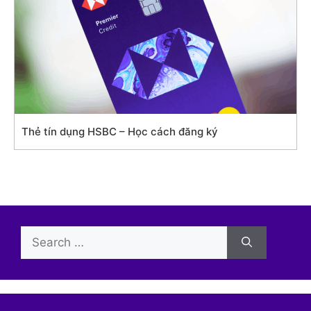
Thẻ tín dụng HSBC – Học cách đăng ký
Search
for: