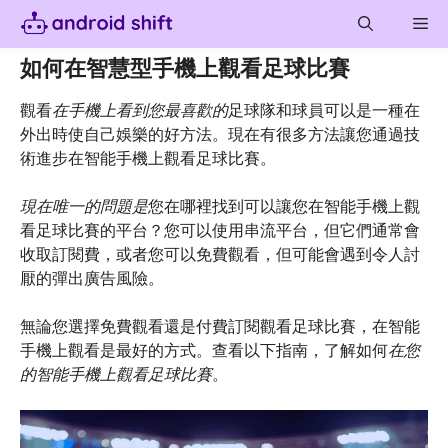
Skip
Me
to
content
如何在智慧型手機上觀看足球比賽
觀看
在手機上看到您最喜歡的
足球隊和球員可以是一種在
外出時使自己娛樂的好方法。現在有很多方法讓您通過技
術進步在智能手機上觀看足球比賽。
現在唯一的問題是
您在哪裡找到可以讓您在智能手機上觀
看足球比賽的平台？您可以使用串流平台，但它們通常會
收取訂閱費，或者您可以免費觀看，但可能會遇到令人討
厭的彈出廣告風險。
無論您選擇免費觀看還是付費訂閱觀看足球比賽，在智能
手機上觀看是最好的方式。查看以下指南，了解如何
在您
的智能手機上觀看足球比賽
。