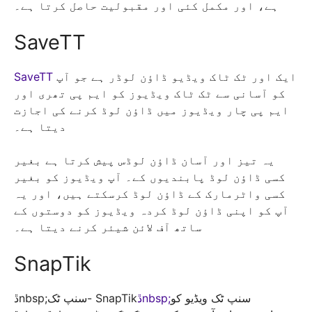
ہے، اور مکمل کئی اور مقبولیت حاصل کرتا ہے۔
SaveTT
ایک اور ٹک ٹاک ویڈیو ڈاؤن لوڈر ہے جو آپ
SaveTT
کو آسانی سے ٹک ٹاک ویڈیوز کو ایم پی تھری اور
ایم پی چار ویڈیوز میں ڈاؤن لوڈ کرنے کی اجازت
دیتا ہے۔
یہ تیز اور آسان ڈاؤن لوڈس پیش کرتا ہے بغیر
کسی ڈاؤن لوڈ پابندیوں کے۔ آپ ویڈیوز کو بغیر
کسی واٹرمارک کے ڈاؤن لوڈ کرسکتے ہیں، اور یہ
آپ کو اپنی ڈاؤن لوڈ کردہ ویڈیوز کو دوستوں کے
ساتھ آف لائن شیئر کرنے دیتا ہے۔
SnapTik
سنپ ٹک ویڈیو کو
ڐnbsp;
ڐnbsp;سنپ ٹک- SnapTik