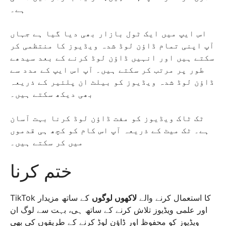
ہے۔
اس ایپ میں ایک ٹول بازار بھی دیا گیا ہے جہاں
آپ اپنی تمام ڈاؤن لوڈ شدہ ویڈیوز کا منتظمی کر
سکتے ہیں اور انہیں ڈاؤن لوڈ کرنے کے بعد سیدھے
طور پر مرتب کر سکتے ہیں۔ آپ اس ایپ کے مدد سے
ڈاؤن لوڈ شدہ ویڈیوز کو بیلٹ ان پلئیر کے ذریعہ
بھی دیکھ سکتے ہیں۔
ٹک ٹاک ویڈیوز کو مفت ڈاؤن لوڈ کرنا بہت آسان
ہے۔ ٹک میٹ کے ذریعہ آپ اس کام کو کچھ ہی قدموں
میں کر سکتے ہیں۔
ختم کرنا
TikTok کا استعمال کرنے والے
لاکھوں لوگوں
کے ساتھ مزیدار
اور علمی ویڈیوز تلاش کرنے کے ساتھ ہی، بہت سے لوگ ان
ویڈیوز کو محفوظ اور ڈاؤن لوڈ کرنے کے طریقوں کی بھی