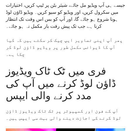
جیسے ہی آپ ویڈیو مل جائے، شیئر بٹن پر ٹیپ کریں، اختیارات
میں سکرول کریں، اور ویڈیو کو سیو کریں۔ ویڈیو ڈاؤن لوڈ
ہونا شروع ہو جائے گا، اور آپ کو بس اس وقت تک انتظار
کرنا ہے جب تک پیش رفت بار مکمل نہ ہو جائے۔
پھر آپ اپنی تصاویر ایپ چیک کر سکتے ہیں کہ کیا
آپ کا ڈیوائس مکمل طور پر ویڈیو ڈاؤن لوڈ کر
چکا ہے۔
فری میں ٹک ٹاک ویڈیوز
ڈاؤن لوڈ کرنے میں آپ کی
مدد کرنے والی ایپس
آپ کے فون اور کمپیوٹر پر ٹک ٹاک ویڈیوز ڈاؤن
لوڈ کرنے کی اجازت دینے والی بہت سی ایپس ہیں۔