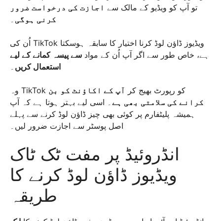
تو آپ کو ویڈیو کے مالک سے
اجازت کی درخواست ضرور
۔
کرنی ہوگی
اُن کی TikTok ویڈیوز ڈاؤن لوڈ کرنا اختیار کا سابقہ ہوسکتا
ہے، خاص طور سے اگر آپ اُن کے مواد
سے پیسہ کمانے کے لیے
۔
استعمال کریں
وہ TikTok کو رپورٹ بھیج کر
آپ کے اکاؤنٹ کو بن
کرانے کی سلامتی بھی ہے
۔ اسی لیے بہتر ہوتا ہے کہ آپ
ہمیشہ پلیٹفارم پر کوئی بھی چیز ڈاؤن لوڈ کرنے سے پہلے
اصل پوسٹر سے اجازت ضرور لیں۔
انڈروئیڈ پر مفت ٹک ٹاک
ویڈیوز ڈاؤن لوڈ کرنے کا
طریقہ