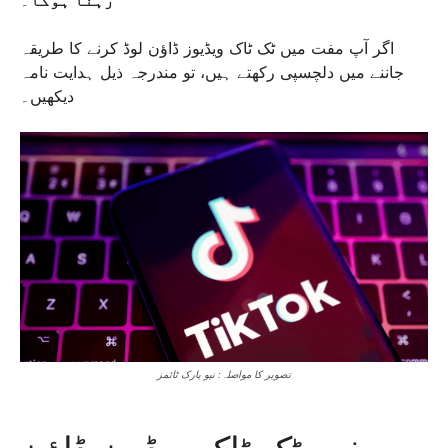
رہنا ہوگا
۔
اگر آپ مفت میں ٹک ٹاک ویڈیوز ڈاؤن لوڈ کرنے کا طریقہ
جاننے میں دلچسپی رکھتے ہیں، تو مندرجہ ذیل ہدایت نامہ
دیکھیں۔
تصویر کا مواصلہ: نیو یارک ٹائمز