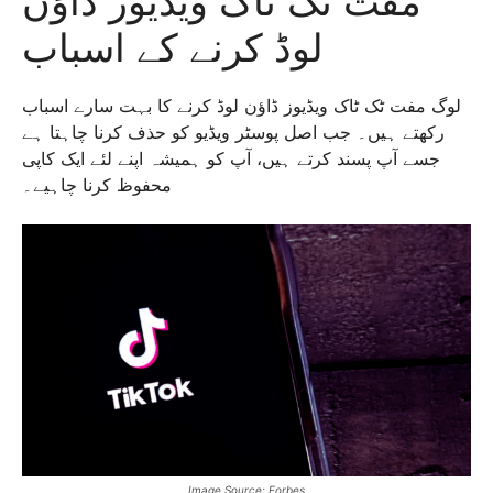
مفت ٹک ٹاک ویڈیوز ڈاؤن
لوڈ کرنے کے اسباب
لوگ مفت ٹک ٹاک ویڈیوز ڈاؤن لوڈ کرنے کا بہت سارے اسباب
رکھتے ہیں۔ جب اصل پوسٹر ویڈیو کو حذف کرنا چاہتا ہے
جسے آپ پسند کرتے ہیں، آپ کو ہمیشہ اپنے لئے ایک کاپی
محفوظ کرنا چاہیے۔
Image Source: Forbes