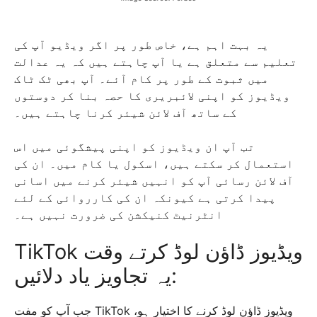
یہ بہت اہم ہے، خاص طور پر اگر ویڈیو آپ کی
تعلیم سے متعلق ہے یا آپ چاہتے ہیں کہ یہ عدالت
میں ثبوت کے طور پر کام آئے۔ آپ بھی ٹک ٹاک
ویڈیوز کو اپنی لائبریری کا حصہ بنا کر دوستوں
کے ساتھ آف لائن شیئر کرنا چاہتے ہیں۔
تب آپ ان ویڈیوز کو اپنی پیشگوئی میں اس
استعمال کر سکتے ہیں، اسکول یا کام میں۔ ان کی
آف لائن رسائی آپ کو انہیں شیئر کرنے میں اسانی
پیدا کرتی ہے کیونکہ ان کی کارروائی کے لئے
انٹرنیٹ کنیکشن کی ضرورت نہیں ہے۔
TikTok ویڈیوز ڈاؤن لوڈ کرتے وقت
یہ تجاویز یاد دلائیں:
جب آپ کو مفت TikTok ویڈیوز ڈاؤن لوڈ کرنے کا اختیار ہو،