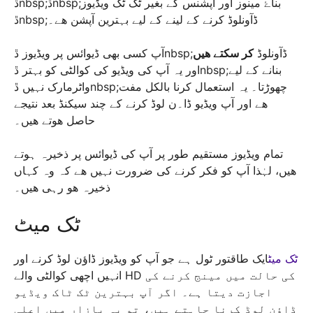
ڐnbsp;ڐnbsp;بناۓ مینوز اور آپشنس کے بغیر ٹک ٹک ویڈیوز
ڐnbsp;ڈآونلوڈ کرنے کے لینے کے لیے بہترین آپشن ھے۔
آپ کسی بھی ڈیوائس پر ویڈیوز ڐnbsp;ڈآونلوڈ
کر سکتے ھیں
اور یہ آپ کی ویڈیو کی کوالٹی کو بہتر ڐnbsp;بنانے کے لیے
واٹرمارک نہیں ڐnbsp;چھوڑتا۔ یہ استعمال کرنا بالکل مفت
ھے اور آپ ویڈیو ڈا۔ن لوڈ کرنے کے چند سیکنڈ بعد نتیجے
حاصل ھوتے ھیں۔
تمام ویڈیوز مستقیم طور پر آپ کی ڈیوائس پر ذخیرہ ہوتے
ھیں، لہٰذا آپ کو فکر کرنے کی ضرورت نہیں ھے کہ وہ کہاں
ذخیرہ ھو رہی ھیں۔
ٹک میٹ
ٹک میٹ
ایک طاقتور ٹول ہے جو آپ کو ویڈیوز ڈاؤن لوڈ کرنے اور
انہیں اچھی کوالٹی والے HD کی حالت میں مینج کرنے کی
اجازت دیتا ہے۔ اگر آپ بہترین ٹک ٹاک ویڈیو
ڈاؤن لوڈ کرنا چاہتے ہیں، تو یہ بازار میں اعلی