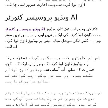
ڈاؤن لوڈ کرنے سے پہلے اجازت ضرور لینی چاہئے۔
ویڈیو پروسیسر کنورٹر AI
تکنیکی وجوہات، ٹیک ٹاک ویڈیوز
ویڈیو پروسیسر کنورٹر AI
مفت ڈاؤن لوڈ کرنے کی ایک
بہترین ایپ
ہے۔ یہ بہترین موثر
بھی ہے کثیر دیگر سوشل میڈیا ایپس پر ویڈیوز ڈاؤن لوڈ کرنے
کے لئے۔
اس ایپ کا بہترین حصہ یہ ہے کہ یہ
آپ کو اجازت دیتا
ہے
ویڈیوز ڈاؤن لوڈ کرنے کے بغیر واٹرمارک کے۔ کچھ
اختیارات کے ساتھ، آپ
آسانی سے
ویڈیو ڈاؤن لوڈ کر
سکتے ہیں، اور جلد ہی آپ کو اچھی کوالٹی کے
نتائج فراہم کرتا ہے۔
اس ایپ کے ساتھ ترتیب دینے کے لئے ایڈیٹنگ ٹولز
بھی شامل ہیں واٹر مارک ہٹانے میں آپ کی مدد
کرتا ہے، آپ کو ویڈیوز گھمانے کی اجازت دیتا