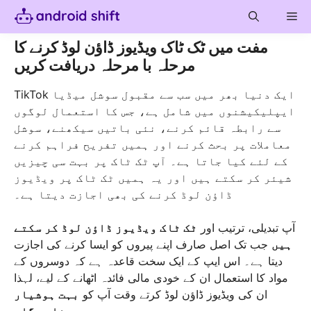
Skip
Me
to
content
مفت میں ٹک ٹاک ویڈیوز ڈاؤن لوڈ کرنے کا
مرحلہ با مرحلہ دریافت کریں
TikTok ایک دنیا بھر میں سب سے مقبول سوشل میڈیا
ایپلیکیشنوں میں شامل ہے، جس کا استعمال لوگوں
سے رابطہ قائم کرنے، نئی باتیں سیکھنے، سوشل
معاملات پر بحث کرنے اور ہمیں تفریح فراہم کرنے
کے لئے کیا جاتا ہے۔ آپ ٹک ٹاک پر بہت سی چیزیں
شیئر کر سکتے ہیں اور یہ ہمیں ٹک ٹاک پر ویڈیوز
ڈاؤن لوڈ کرنے کی بھی اجازت دیتا ہے۔
آپ تبدیلی، ترتیب اور
ٹک ٹاک ویڈیوز ڈاؤن لوڈ کر سکتے
ہیں
جب تک اصل صارف اپنے پیروں کو ایسا کرنے کی اجازت
دیتا ہے۔ اس ایپ کے ایک سخت قاعدہ ہے کہ دوسروں کے
مواد کا استعمال ان کے خودی مالی فائدہ اٹھانے کے لیے، لہذا
ان کی ویڈیوز ڈاؤن لوڈ کرتے وقت آپ کو
بہت ہوشیار