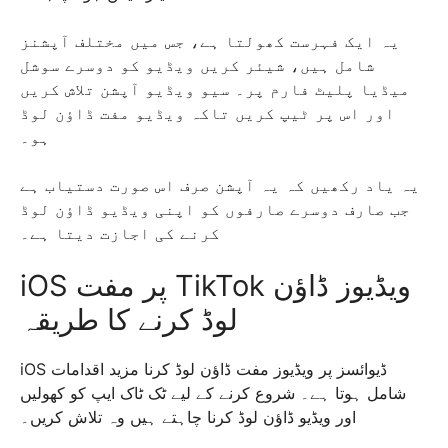
یہ ایک فہرست کھولتا ہے، جس میں مختلف آپشنز
شامل ہیں، شیئر کریں ویڈیو کو دوسرے سوشل
میڈیا پلیٹ فارم پر۔ سیو ویڈیو آپشن تلاش کریں
اور اس پر ٹیپ کریں تاکہ ویڈیو مفت ڈاؤن لوڈ
ہو۔
یہ یاد رکھیں کہ یہ آپشن صرف اس صورت دستیاب ہے
جب صارف دوسرے صارفوں کو اپنی ویڈیو ڈاؤن لوڈ
کرنے کی اجازت دیتا ہے۔
iOS پر مفت TikTok ویڈیوز ڈاؤن
لوڈ کرنے کا طریقہ
iOS ڈیوائسز پر ویڈیوز مفت ڈاؤن لوڈ کرنا مزید اقدامات
شامل ہوتا ہے۔ شروع کرنے کے لیے ٹک ٹاک ایپ کو کھولیں
اور ویڈیو ڈاؤن لوڈ کرنا چاہتے ہیں وہ تلاش کریں۔