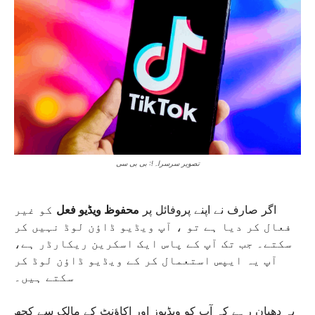
تصویر سرسراہ!: بی بی سی
اگر صارف نے اپنے پروفائل پر
محفوظ ویڈیو فعل
کو غیر
فعال کر دیا ہے تو ، آپ ویڈیو ڈاؤن لوڈ نہیں کر
سکتے۔ جب تک آپ کے پاس ایک اسکرین ریکارڈر ہے،
آپ یہ ایپس استعمال کر کے ویڈیو ڈاؤن لوڈ کر
سکتے ہیں۔
یہ دھیان رہے کہ آپ کو ویڈیوز اور اکاؤنٹ کے مالک سے کچھ