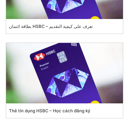
بطاقة ائتمان HSBC – تعرف على كيفية التقديم
Thẻ tín dụng HSBC – Học cách đăng ký