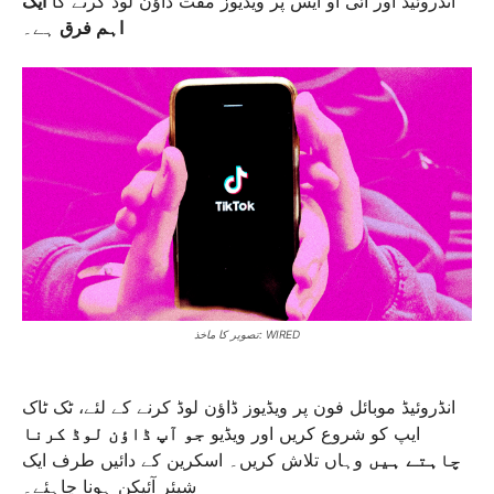
انڈروئیڈ اور آئی او ایس پر ویڈیوز مفت ڈاؤن لوڈ کرنے کا
ایک
اہم فرق
ہے۔
تصویر کا ماخذ: WIRED
انڈروئیڈ موبائل فون پر ویڈیوز ڈاؤن لوڈ کرنے کے لئے، ٹک ٹاک
ایپ کو شروع کریں اور ویڈیو
جو آپ ڈاؤن لوڈ کرنا
چاہتے ہیں
وہاں تلاش کریں۔ اسکرین کے دائیں طرف ایک
شیئر آئیکن ہونا چاہئے۔