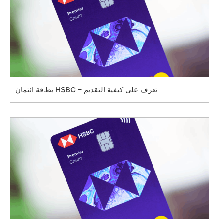
بطاقة ائتمان HSBC – تعرف على كيفية التقديم