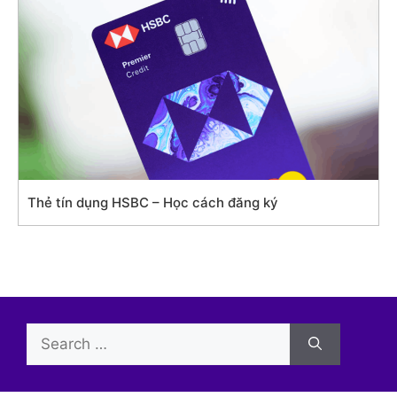
Thẻ tín dụng HSBC – Học cách đăng ký
Search
for: