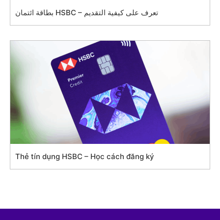
بطاقة ائتمان HSBC – تعرف على كيفية التقديم
Thẻ tín dụng HSBC – Học cách đăng ký