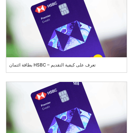
بطاقة ائتمان HSBC – تعرف على كيفية التقديم