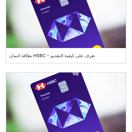
بطاقة ائتمان HSBC – تعرف على كيفية التقديم