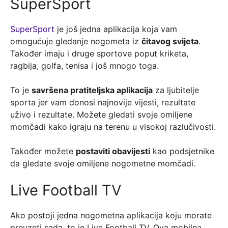
SuperSport
SuperSport
je još jedna aplikacija koja vam
omogućuje gledanje nogometa iz
čitavog svijeta
.
Također imaju i druge sportove poput kriketa,
ragbija, golfa, tenisa i još mnogo toga.
To je
savršena pratiteljska aplikacija
za ljubitelje
sporta jer vam donosi najnovije vijesti, rezultate
uživo i rezultate. Možete gledati svoje omiljene
momčadi kako igraju na terenu u visokoj razlučivosti.
Također možete
postaviti obavijesti
kao podsjetnike
da gledate svoje omiljene nogometne momčadi.
Live Football TV
Ako postoji jedna nogometna aplikacija koju morate
preuzeti sada, to je Live Football TV. Ova mobilna