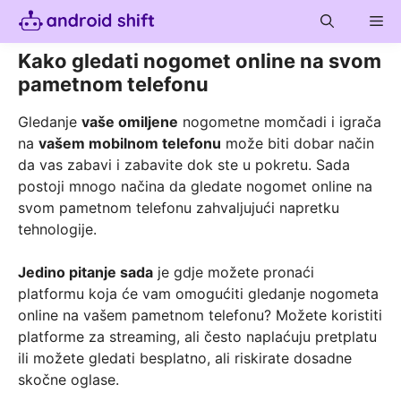
Skip
Me
to
content
Kako gledati nogomet online na svom
pametnom telefonu
Gledanje
vaše omiljene
nogometne momčadi i igrača
na
vašem mobilnom telefonu
može biti dobar način
da vas zabavi i zabavite dok ste u pokretu. Sada
postoji mnogo načina da gledate nogomet online na
svom pametnom telefonu zahvaljujući napretku
tehnologije.
Jedino pitanje sada
je gdje možete pronaći
platformu koja će vam omogućiti gledanje nogometa
online na vašem pametnom telefonu? Možete koristiti
platforme za streaming, ali često naplaćuju pretplatu
ili možete gledati besplatno, ali riskirate dosadne
skočne oglase.