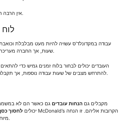
אין הרבה חברות שמכסות עלויות כאלה לכל עובד שברשותן.
לוח ז
שעות, אך החברה מעריכה גם את האיזון הנכון בין העבודה והחיים האישיים.
העובדים יכולים לבחור בלוח זמנים גמיש כדי להתאים
להתרחש מצבים של שעות עבודה נוספות, אך תקבלו גם תמורה הוגנת עבור העבודה הקשה שעשיתם.
כל העובדים של McDonald’s מקבלים גם
הנחות עובדים
גם כאשר הם לא במשמרת
יכולים
לחסוך כסף
מיוחדת לכל העובדים על מנת לתת את הכל לעבודה.