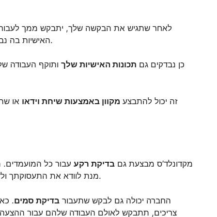
לאחר שתגיש את הבקשה שלך, יתבקש ממך לעבור ס
האישיות בה נבדקים כיצד אתה מגיב לסיטואציות שונות בעבודה.
כן נבדקים גם
תכונות האישיות שלך
ותוקף העבודה של
זה יכול להתבצע
מקוון באמצעות שיחת וידאו
או שהם
מקדונלד’ס מבצעת גם
בדיקת רקע
עבור כל המועמדים. ה
מנת לוודא את התעסוקתך ולדבר עם רבים מההפניות האחרות מהרזומה שלך.
החברה יכולה גם לבקש שתעבור
בדיקת סמים
. כא
צריכים, תתבקש לאולם העבודה שלהם עבור ההצעה 