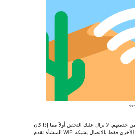
 خدمتهم. لا يزال عليك التحقق أولاً مما إذا كان
المنشأة تقدم WiFi مجاني لفترة غير محدودة حيث تُسمح لك محلات القهوة الأخرى فقط بالاتصال بشبكة