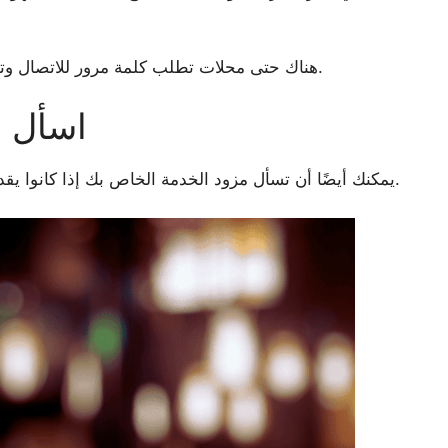
هناك حتى محلات تطلب كلمة مرور للاتصال وتحتاج إلى شرائها منهم للحصول على كلمة المرور.
اسأل م
يمكنك أيضًا أن تسأل مزود الخدمة الخاص بك إذا كانوا يقدمون السماح لك بالاتصال بشبكة الواي فاي مجانًا.